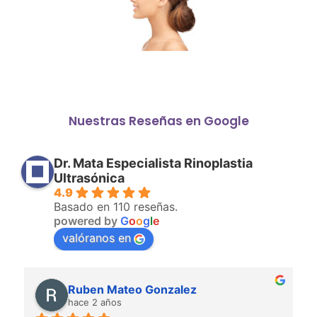
Nuestras Reseñas en Google
Dr. Mata Especialista Rinoplastia
Ultrasónica
4.9
Basado en 110 reseñas.
powered by
G
o
o
g
l
e
valóranos en
Ruben Mateo Gonzalez
hace 2 años