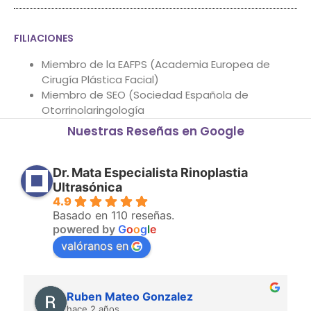
FILIACIONES
Miembro de la EAFPS (Academia Europea de
Cirugía Plástica Facial)
Miembro de SEO (Sociedad Española de
Otorrinolaringología
Nuestras Reseñas en Google
Dr. Mata Especialista Rinoplastia
Ultrasónica
4.9
Basado en 110 reseñas.
powered by
G
o
o
g
l
e
valóranos en
Ruben Mateo Gonzalez
hace 2 años