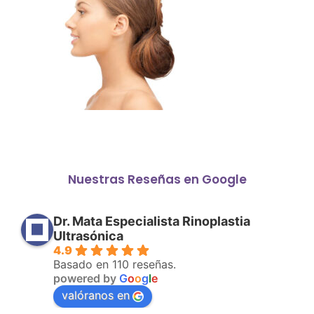
Nuestras Reseñas en Google
Dr. Mata Especialista Rinoplastia
Ultrasónica
4.9
Basado en 110 reseñas.
powered by
G
o
o
g
l
e
valóranos en