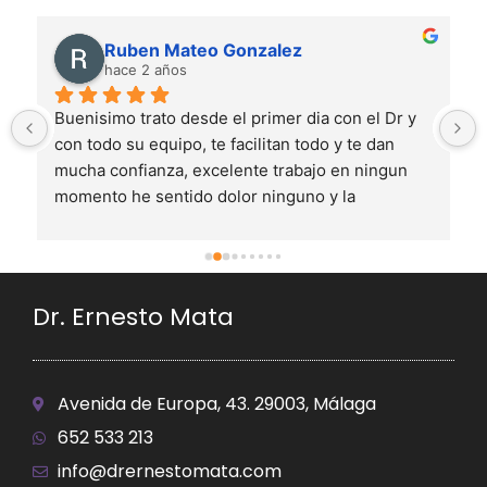
Ruben Mateo Gonzalez
hace 2 años
Buenisimo trato desde el primer dia con el Dr y 
con todo su equipo, te facilitan todo y te dan 
mucha confianza, excelente trabajo en ningun 
momento he sentido dolor ninguno y la 
recuperacion ha sido bastante rapida estoy muy 
contento con el resultado es mejor de lo que 
esperaba
Dr. Ernesto Mata
Avenida de Europa, 43. 29003, Málaga
652 533 213
info@drernestomata.com