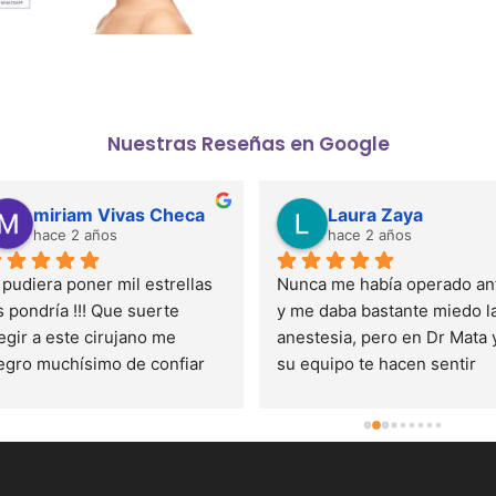
Nuestras Reseñas en Google
miriam Vivas Checa
Laura Zaya
hace 2 años
hace 2 años
 pudiera poner mil estrellas 
Nunca me había operado ant
s pondría !!! Que suerte 
y me daba bastante miedo la
egir a este cirujano me 
anestesia, pero en Dr Mata y
egro muchísimo de confiar 
su equipo te hacen sentir 
 el,  una persona súper 
segura en todo momento, fu
rcana y muy profesional en 
todo muy sencillo. El 
 trabajo, no tengo ni una 
postoperatorio genial, solo e
sa mala que decir sobre el, 
algo incómodo los 3 primero