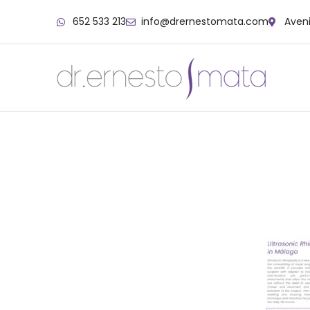
652 533 213
info@drernestomata.com
Aveni