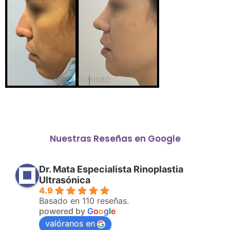
Nuestras Reseñas en Google
Dr. Mata Especialista Rinoplastia
Ultrasónica
4.9
Basado en 110 reseñas.
powered by
G
o
o
g
l
e
valóranos en