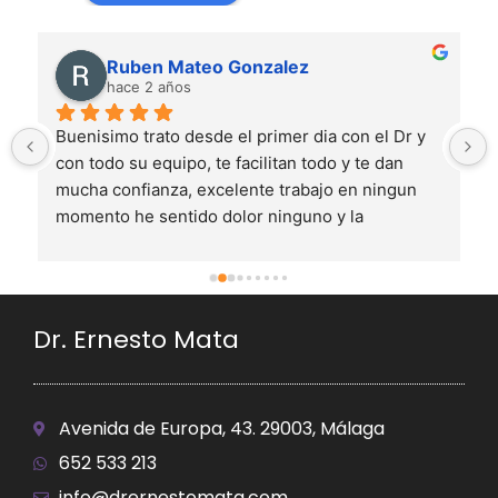
Ruben Mateo Gonzalez
hace 2 años
Buenisimo trato desde el primer dia con el Dr y 
con todo su equipo, te facilitan todo y te dan 
mucha confianza, excelente trabajo en ningun 
momento he sentido dolor ninguno y la 
recuperacion ha sido bastante rapida estoy muy 
contento con el resultado es mejor de lo que 
esperaba
Dr. Ernesto Mata
Avenida de Europa, 43. 29003, Málaga
652 533 213
info@drernestomata.com