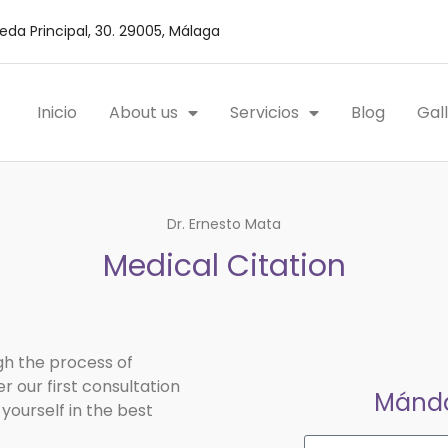
da Principal, 30. 29005, Málaga
Inicio
About us
Servicios
Blog
Gal
Dr. Ernesto Mata
Medical Citation
gh the process of
r our first consultation
Mánda
yourself in the best