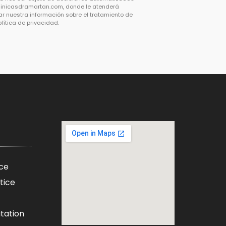
linicasdramartan.com
, donde le atenderá
ar nuestra información sobre el tratamiento de
olítica de privacidad.
ice
tice
itation