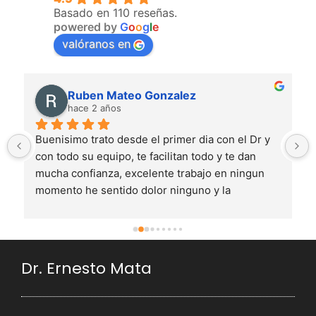
Basado en 110 reseñas.
powered by
G
o
o
g
l
e
valóranos en
Ruben Mateo Gonzalez
hace 2 años
Buenisimo trato desde el primer dia con el Dr y 
con todo su equipo, te facilitan todo y te dan 
mucha confianza, excelente trabajo en ningun 
momento he sentido dolor ninguno y la 
recuperacion ha sido bastante rapida estoy muy 
contento con el resultado es mejor de lo que 
esperaba
Dr. Ernesto Mata