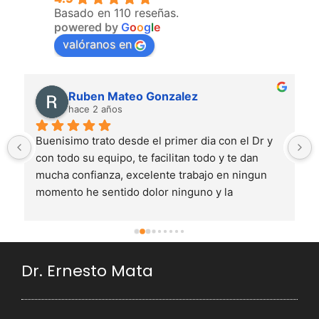
Basado en 110 reseñas.
powered by
G
o
o
g
l
e
valóranos en
Ruben Mateo Gonzalez
hace 2 años
Buenisimo trato desde el primer dia con el Dr y 
con todo su equipo, te facilitan todo y te dan 
mucha confianza, excelente trabajo en ningun 
momento he sentido dolor ninguno y la 
recuperacion ha sido bastante rapida estoy muy 
contento con el resultado es mejor de lo que 
esperaba
Dr. Ernesto Mata