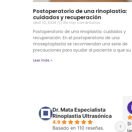
Postoperatorio de una rinoplastia:
cuidados y recuperación
abril 22, 2024
No hay comentarios
Postoperatorio de una rinoplastia: cuidados y
recuperación. En el postoperatorio de una
rinoseptoplastia se recomiendan una serie de
precauciones para ayudar al paciente a que su
Leer más »
Ruben Mateo Gonzalez
Marina Morilla Mancebo
Dr. Mata Especialista
años
hace 2 años
Rinoplastia Ultrasónica
4.9
o desde el 
Desde el minuto uno que visite 
Si
Basado en 110 reseñas.
 el Dr y con todo 
al doctor para informarme de 
la