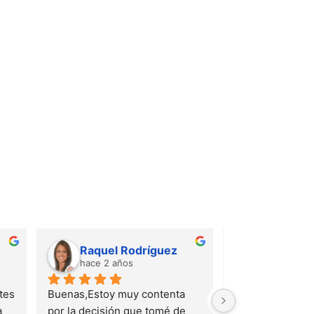
Raquel Rodríguez
Jess
hace 2 años
hace 2 añ
es 
Buenas,Estoy muy contenta 
Conocí a Ernesto
 
por la decisión que tomé de 
un familiar suyo, 