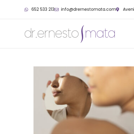
652 533 213
info@drernestomata.com
Aveni